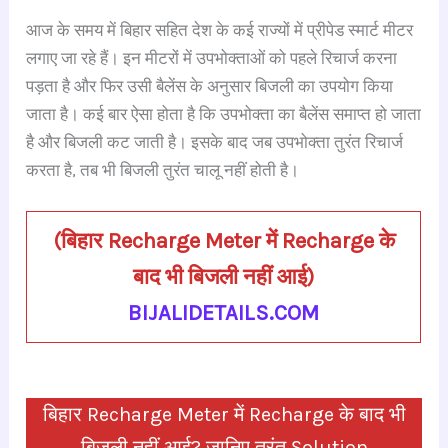
a
h
hr
le
n
nt
h
आज के समय में बिहार सहित देश के कई राज्यों में प्रीपेड स्मार्ट मीटर
c
at
e
gr
k
er
ar
लगाए जा रहे हैं। इन मीटरों में उपभोक्ताओं को पहले रिचार्ज करना
e
s
a
a
e
e
e
पड़ता है और फिर उसी बैलेंस के अनुसार बिजली का उपयोग किया
b
A
d
m
dI
st
जाता है। कई बार ऐसा होता है कि उपभोक्ता का बैलेंस समाप्त हो जाता
o
p
s
n
है और बिजली कट जाती है। इसके बाद जब उपभोक्ता तुरंत रिचार्ज
o
p
करता है, तब भी बिजली तुरंत चालू नहीं होती है।
k
(
बिहार Recharge Meter में Recharge के
बाद भी बिजली नहीं आई
)
BIJALIDETAILS.COM
बिहार Recharge Meter में Recharge के बाद भी
बिजली नहीं आई? जानिए तुरंत Solution