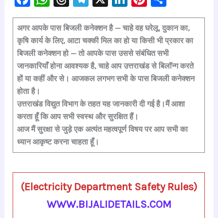
a
h
hr
le
n
nt
h
c
at
e
gr
k
er
ar
अगर आपके पास बिजली कनेक्शन है — चाहे वह
घरेलू
,
दुकान का
,
कृषि कार्य के लिए
,
आटा चक्की मिल
का हो या
किसी भी प्रकार का
e
s
a
a
e
e
e
बिजली कनेक्शन
हो — तो
आपके पास उससे संबंधित सभी
b
A
d
m
dI
st
जानकारियाँ होना आवश्यक है
, चाहे आप उत्तराखंड से बिलॉन्ग करते
o
p
s
n
हों या कहीं और से। आजकल लगभग सभी के पास बिजली कनेक्शन
o
p
होता है।
k
उत्तराखंड विद्युत विभाग के तहत यह जानकारी दी गई है।मैं आशा
करता हूँ कि आप सभी
स्वस्थ और सुरक्षित
हैं।
आज मैं
सुरक्षा से जुड़े एक अत्यंत महत्वपूर्ण विषय
पर आप सभी का
ध्यान आकृष्ट करना चाहता हूँ।
(Electricity Department Safety Rules)
WWW.BIJALIDETAILS.COM