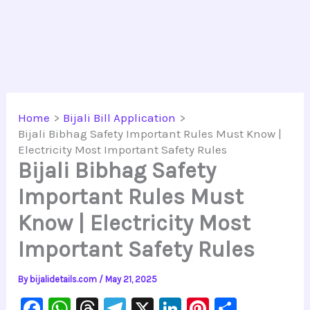
Home
Bijali Bill Application
Bijali Bibhag Safety Important Rules Must Know |
Electricity Most Important Safety Rules
Bijali Bibhag Safety
Important Rules Must
Know | Electricity Most
Important Safety Rules
By
bijalidetails.com
/
May 21, 2025
F
W
T
Te
X
Li
Pi
S