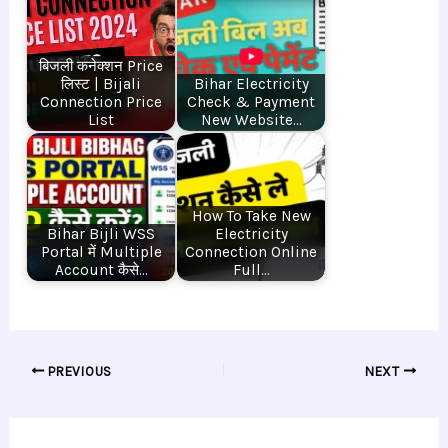
बिजली कनेक्शन Price
लिस्ट | Bijali
Bihar Electricity
Connection Price
Check & Payment
List
New Website…
How To Take New
Bihar Bijli WSS
Electricity
Portal में Multiple
Connection Online
Account कैसे…
Full…
PREVIOUS
NEXT