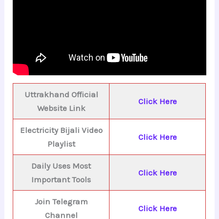
Uttrakhand Official
Click Here
Website Link
Electricity Bijali Video
Click Here
Playlist
Daily Uses Most
Click Here
Important Tools
Join Telegram
Click Here
Channel