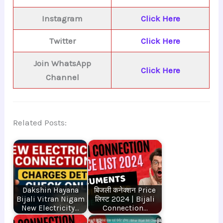
Instagram
Click Here
Twitter
Click Here
Join WhatsApp
Click Here
Channel
Related Posts:
Dakshin Hayana
बिजली कनेक्शन Price
Bijali Vitran Nigam
लिस्ट 2024 | Bijali
New Electricity…
Connection…