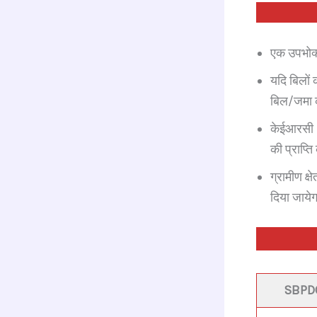
एक उपभोक्
यदि बिलों
बिल/जमा क
केईआरसी (
की प्राप्
ग्रामीण क्
दिया जाये
SBPDC