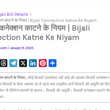
jali Bill Details
शन काटने के नियम | Bijali Connection Katne Ke Niyam
कनेक्शन काटने के नियम | Bijali
ction Katne Ke Niyam
ls.com
/
January 15, 2025
W
T
Te
X
Li
Pi
S
h
hr
le
n
nt
h
at
e
gr
k
er
ar
शन काटने के नियम ;
कोई बिजली उपभोक्ता नहीं चाहे की आपका बिजली कनेक्शन
बिजली के बिना असंभव सा है पहले आप लाइसेंस धारी बिजली की आपूर्ति को डिस
s
a
a
e
e
e
ैं फिर भी विभिन्न कारणों के कारण। बिजली की आपूर्ति। बिजली कनेक्शन काटने जैस
A
d
m
dI
st
कता।
p
s
n