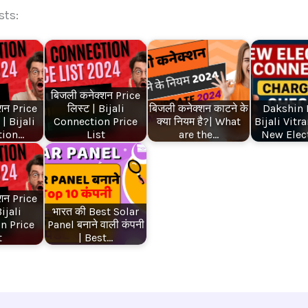
sts:
बिजली कनेक्शन Price
शन Price
लिस्ट | Bijali
बिजली कनेक्शन काटने के
Dakshin 
| Bijali
Connection Price
क्या नियम है?| What
Bijali Vit
tion…
List
are the…
New Elect
शन Price
Bijali
भारत की Best Solar
n Price
Panel बनाने वाली कंपनी
t
| Best…