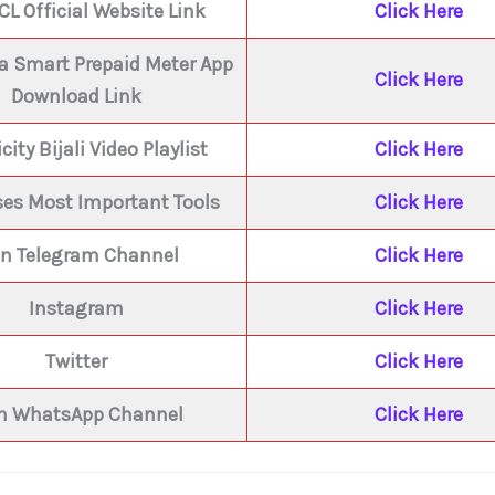
L Official Website Link
Click Here
ja Smart Prepaid Meter App
Click Here
Download Link
icity Bijali Video Playlist
Click Here
ses Most Important Tools
Click Here
in Telegram Channel
Click Here
Instagram
Click Here
Twitter
Click Here
in WhatsApp Channel
Click Here