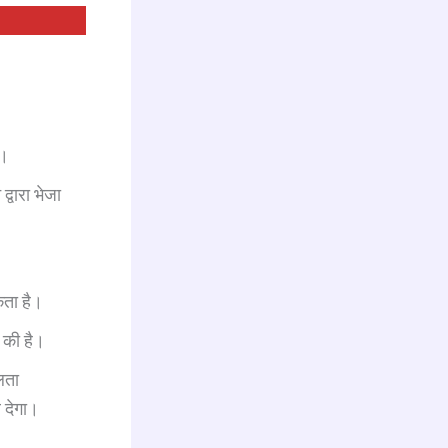
ए।
्वारा भेजा
कता है।
क की है।
लता
 देगा।