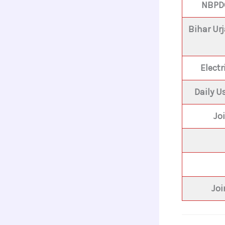
NBPDC
Bihar Ur
Electr
Daily U
Jo
Jo