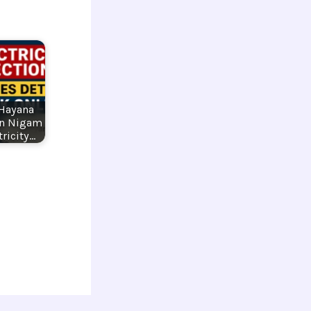
Hayana
ran Nigam
ricity…