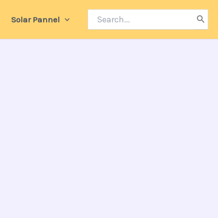
Search
Solar Pannel
for: