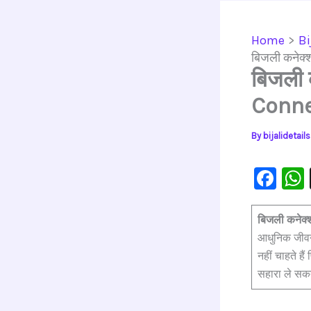
Home
Bi
बिजली कनेक्
बिजली 
Conne
By
bijalidetai
F
a
c
बिजली कनेक्
आधुनिक जीवन 
e
नहीं चाहते ह
b
सहारा ले स
o