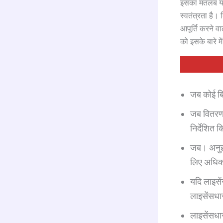
o
इसका मतलब यह 
k
स्वतंत्रता है
आपूर्ति करने व
को इसके बारे 
जब कोई बि
जब वितरण ल
निर्देशित 
जब। अनुज्
लिए अधिका
यदि लाइसें
लाइसेंसधा
लाइसेंसधा