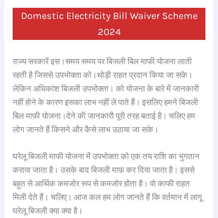
a
h
hr
le
n
nt
h
Domestic Electricity Bill Waiver Scheme
c
at
e
gr
k
er
ar
2024
e
s
a
a
e
e
e
b
A
d
m
dI
st
राज्य सरकारें इस।समय समय पर बिजली बिल माफी योजना लाती
o
p
s
n
रहती है जिससे उपभोक्ता को।थोड़ी राहत प्रदान किया जा सके।
o
p
लेकिन अधिकांश बिजली उपभोक्ता। को योजना के बारे में जानकारी
k
नहीं होने के कारण इसका लाभ नहीं ले पाते हैं। इसलिए हमने बिजली
बिल माफी योजना।देने की जानकारी पूरी तरह बताई है। चलिए हम
लोग जानते हैं किसने और कैसे लाभ उठाया जा सके।
घरेलू बिजली माफी योजना में उपभोक्ता को एक तय राशि का भुगतान
कराया जाता है। उसके बाद बिजली माफ़ कर दिया जाता है। इससे
बहुत से आर्थिक कमजोर रूप से कमजोर होता है। वो काफी राहत
मिली देते हैं। चलिए। आज कल हम लोग जानते हैं कि वर्तमान में लागू
घरेलू बिजली क्या क्या है।