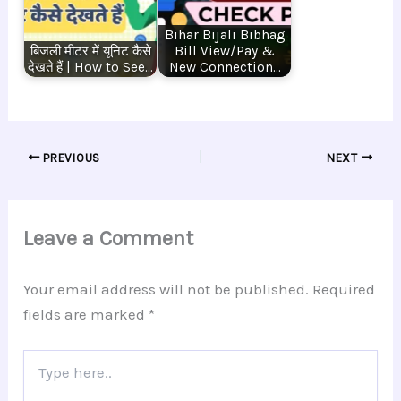
Bihar Bijali Bibhag
बिजली मीटर में यूनिट कैसे
Bill View/Pay &
देखते हैं | How to See…
New Connection…
PREVIOUS
NEXT
Leave a Comment
Your email address will not be published.
Required
fields are marked
*
Type
here..