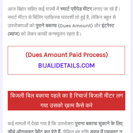
a
h
hr
le
n
nt
h
आज बिहार सहित कई राज्यों में
स्मार्ट प्रीपेड मीटर
लगाए जा रहे हैं।
c
at
e
gr
k
er
ar
स्मार्ट मीटर से बिलिंग प्रक्रिया पारदर्शी तो हुई है, लेकिन बहुत से
e
s
a
a
e
e
e
उपभोक्ताओं को
पुराने बकाया (Dues Amount)
और
इंटरेस्ट
b
A
d
m
dI
st
(ब्याज)
को लेकर काफी कन्फ्यूजन रहता है।
o
p
s
n
o
p
(
Dues Amount Paid Process
)
k
BIJALIDETAILS.COM
बिजली बिल बकाया पहले का है रिचार्ज बिजली मीटर लग
गया उसको ख़त्म कैसे करे
कई मामलों में देखा गया है कि उपभोक्ता
पुराना बकाया चुकाने के लिए
सीधे ऑनलाइन पेमेंट कर देते हैं
, लेकिन वह राशि
ड्यूज में एडजस्ट न