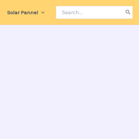
Search
Solar Pannel
for: