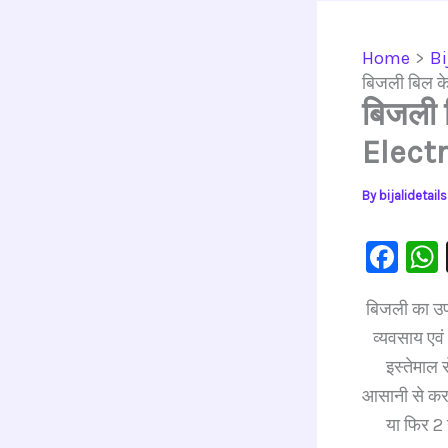
Home
Bi
बिजली बिल के
बिजली ब
Electr
By
bijalidetai
F
a
बिजली का उपय
c
व्यवसाय एवं 
e
इस्तेमाल 
b
आसानी से कर 
o
या फिर 2 