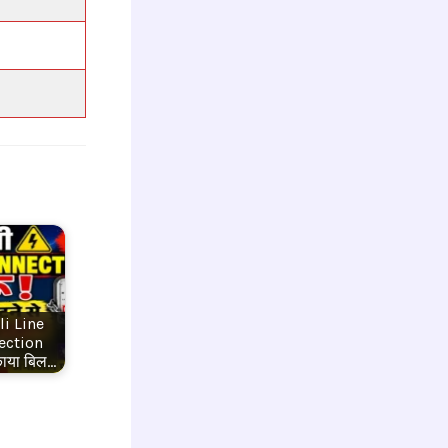
li Line
ection
ाया बिल…