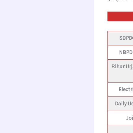
SBPDC
NBPDC
Bihar Ur
Electr
Daily U
Jo