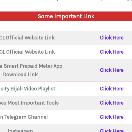
Some Important Link
L Official Website Link
Click Here
L Official Website Link
Click Here
ja Smart Prepaid Meter App
Click Here
Download Link
icity Bijali Video Playlist
Click Here
ses Most Important Tools
Click Here
in Telegram Channel
Click Here
Instagram
Click Here