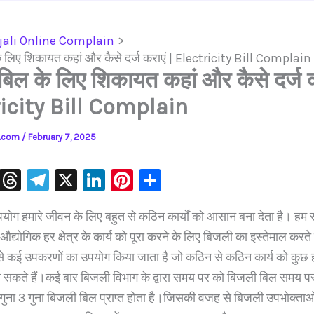
jali Online Complain
 लिए शिकायत कहां और कैसे दर्ज कराएं | Electricity Bill Complain
िल के लिए शिकायत कहां और कैसे दर्ज क
icity Bill Complain
ls.com
/
February 7, 2025
W
T
Te
X
Li
Pi
S
h
hr
le
n
nt
h
ोग हमारे जीवन के लिए बहुत से कठिन कार्यों को आसान बना देता है। हम 
at
e
gr
k
er
ar
औद्योगिक हर क्षेत्र के कार्य को पूरा करने के लिए बिजली का इस्तेमाल करते 
s
a
a
e
e
e
से कई उपकरणों का उपयोग किया जाता है जो कठिन से कठिन कार्य को कुछ ही 
A
d
m
dI
st
सकते हैं।कई बार बिजली विभाग के द्वारा समय पर को बिजली बिल समय पर 
p
s
n
गुना 3 गुना बिजली बिल प्राप्त होता है।जिसकी वजह से बिजली उपभोक्ता