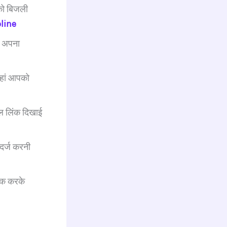
को बिजली
line
ो अपना
जहां आपको
कल लिंक दिखाई
दर्ज करनी
लिक करके
।