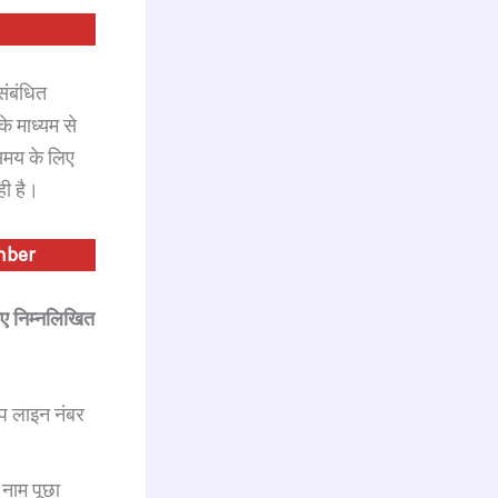
संबंधित
े माध्यम से
समय के लिए
ही है।
mber
गए निम्नलिखित
्प लाइन नंबर
नाम पूछा