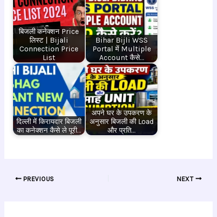
बिजली कनेक्शन Price
लिस्ट | Bijali
Bihar Bijli WSS
Connection Price
Portal में Multiple
List
Account कैसे…
अपने घर के उपकरण के
दिल्ली में किरायदार बिजली
अनुसार बिजली की Load
का कनेक्शन कैसे ले पूरी…
और प्रति…
PREVIOUS
NEXT