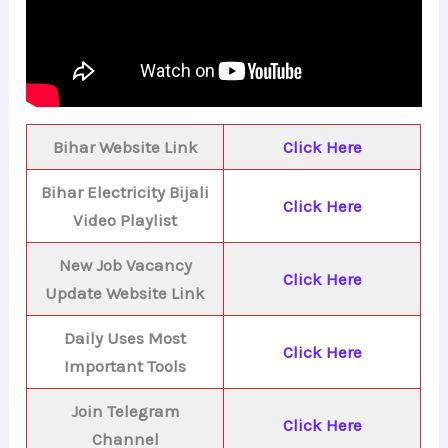
Bihar Website Link
Click Here
Bihar Electricity Bijali
Click Here
Video Playlist
New Job Vacancy
Click Here
Update Website Link
Daily Uses Most
Click Here
Important Tools
Join Telegram
Click Here
Channel