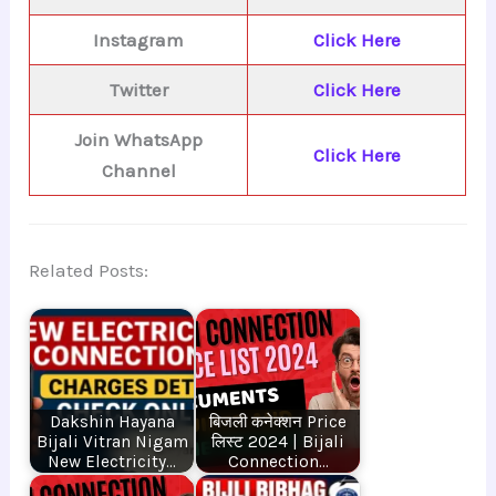
Instagram
Click Here
Twitter
Click Here
Join WhatsApp
Click Here
Channel
Related Posts:
Dakshin Hayana
बिजली कनेक्शन Price
Bijali Vitran Nigam
लिस्ट 2024 | Bijali
New Electricity…
Connection…