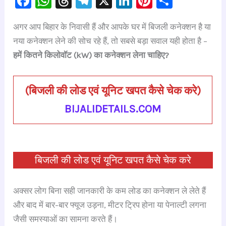
F
W
T
Te
X
Li
Pi
S
a
h
hr
le
n
nt
h
अगर आप बिहार के निवासी हैं और आपके घर में बिजली कनेक्शन है या
c
at
e
gr
k
er
ar
नया कनेक्शन लेने की सोच रहे हैं, तो सबसे बड़ा सवाल यही होता है –
e
s
a
a
e
e
e
हमें कितने किलोवॉट (kW) का कनेक्शन लेना चाहिए?
b
A
d
m
dI
st
o
p
s
n
(
बिजली की लोड एवं यूनिट खपत कैसे चेक करे
)
o
p
BIJALIDETAILS.COM
k
बिजली की लोड एवं यूनिट खपत कैसे चेक करे
अक्सर लोग बिना सही जानकारी के कम लोड का कनेक्शन ले लेते हैं
और बाद में बार-बार फ्यूज उड़ना, मीटर ट्रिप होना या पेनाल्टी लगना
जैसी समस्याओं का सामना करते हैं।