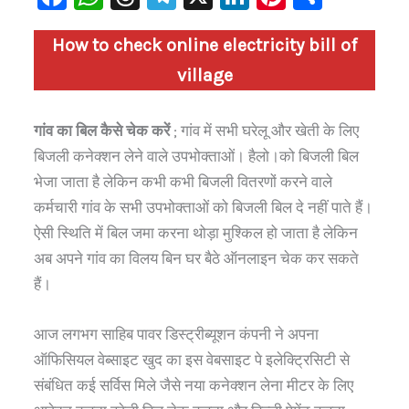
a
h
hr
le
n
nt
h
How to check online electricity bill of
c
at
e
gr
k
er
ar
village
e
s
a
a
e
e
e
b
A
d
m
dI
st
गांव का बिल कैसे चेक करें
; गांव में सभी घरेलू और खेती के लिए
o
p
s
n
बिजली कनेक्शन लेने वाले उपभोक्ताओं। हैलो।को बिजली बिल
o
p
भेजा जाता है लेकिन कभी कभी बिजली वितरणों करने वाले
k
कर्मचारी गांव के सभी उपभोक्ताओं को बिजली बिल दे नहीं पाते हैं।
ऐसी स्थिति में बिल जमा करना थोड़ा मुश्किल हो जाता है लेकिन
अब अपने गांव का विलय बिन घर बैठे ऑनलाइन चेक कर सकते
हैं।
आज लगभग साहिब पावर डिस्ट्रीब्यूशन कंपनी ने अपना
ऑफिसियल वेब्साइट खुद का इस वेबसाइट पे इलेक्ट्रिसिटी से
संबंधित कई सर्विस मिले जैसे नया कनेक्शन लेना मीटर के लिए