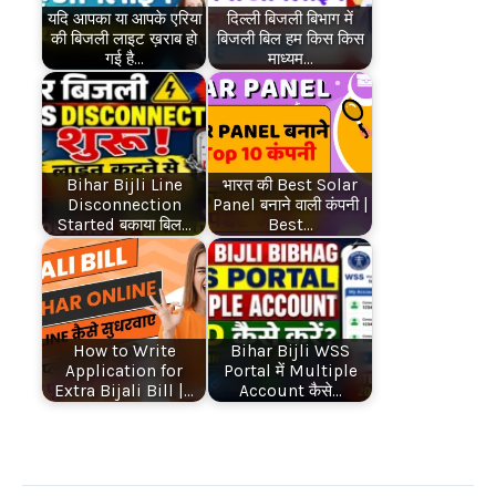
यदि आपका या आपके एरिया
दिल्ली बिजली बिभाग में
की बिजली लाइट ख़राब हो
बिजली बिल हम किस किस
गई है…
माध्यम…
Bihar Bijli Line
भारत की Best Solar
Disconnection
Panel बनाने वाली कंपनी |
Started बकाया बिल…
Best…
How to Write
Bihar Bijli WSS
Application for
Portal में Multiple
Extra Bijali Bill |…
Account कैसे…