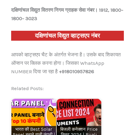
दक्षिणांचल विद्युत वितरण निगम ग्राहक सेवा नंबर।
1912, 1800-
1800- 3023
दक्षिणांचल विद्युत
व्हाट्सएप नंबर
आपको व्हाट्सएप चैट के अंतर्गत भेजना है। उसके बाद शिकायत
ऑप्शन पर क्लिक करना होगा। जिसका WhatsApp
NUMBER दिया जा रहा है
+918010957826
Related Posts:
भारत की Best Solar
बिजली कनेक्शन Price
Panel बनाने वाली कंपनी |
लिस्ट 2024 | Bijali