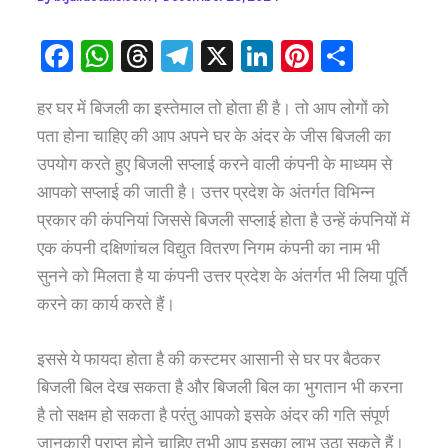
F
W
T
Te
X
Li
Pi
S
a
h
hr
le
n
nt
h
हर घर में बिजली का इस्तेमाल तो होता ही है। तो आप लोगों को
c
at
e
gr
k
er
ar
पता होना चाहिए की आप अपने घर के अंदर के जीस बिजली का
e
s
a
a
e
e
e
उपयोग करते हुए बिजली सप्लाई करने वाली कंपनी के माध्यम से
b
A
d
m
dI
st
आपको सप्लाई की जाती है। उत्तर प्रदेश के अंतर्गत विभिन्न
o
p
s
n
प्रकार की कंपनियां जिससे बिजली सप्लाई होता है उन्हें कंपनियों में
o
p
एक कंपनी दक्षिणांचल विद्युत वितरण निगम कंपनी का नाम भी
k
सुनने को मिलता है या कंपनी उत्तर प्रदेश के अंतर्गत भी लिया पूर्ति
करने का कार्य करते हैं।
इससे ये फायदा होता है की कस्टमर आसानी से घर पर बैठकर
बिजली बिल देख सकता है और बिजली बिल का भुगतान भी करना
है तो सक्षम हो सकता है परंतु आपको इसके अंदर की गति संपूर्ण
जानकारी प्राप्त होने चाहिए तभी आप इसका लाभ उठा सकते हैं।