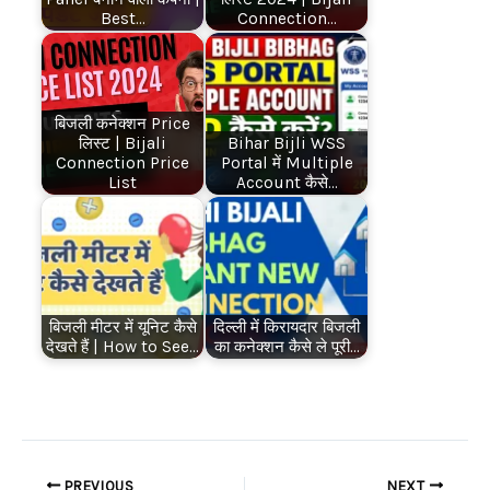
Best…
Connection…
बिजली कनेक्शन Price
लिस्ट | Bijali
Bihar Bijli WSS
Connection Price
Portal में Multiple
List
Account कैसे…
बिजली मीटर में यूनिट कैसे
दिल्ली में किरायदार बिजली
देखते हैं | How to See…
का कनेक्शन कैसे ले पूरी…
PREVIOUS
NEXT