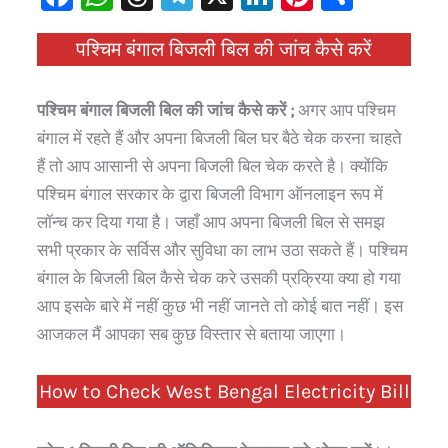
a
h
hr
le
n
nt
h
पश्चिम बंगाल बिजली बिल की जांच कैसे करें
c
at
e
gr
k
er
ar
e
s
a
a
e
e
e
पश्चिम बंगाल बिजली बिल की जांच कैसे करें ;
अगर आप पश्चिम
b
A
d
m
dI
st
बंगाल में रहते हैं और अपना बिजली बिल घर बैठे चेक करना चाहते
o
p
s
n
हैं तो आप आसानी से अपना बिजली बिल चेक करते है। क्योंकि
o
p
पश्चिम बंगाल सरकार के द्वारा बिजली विभाग ऑनलाइन रूप में
k
लॉन्च कर दिया गया है। जहाँ आप अपना बिजली बिल से समझ
सभी प्रकार के सर्विस और सुविधा का लाभ उठा सकते हैं। पश्चिम
बंगाल के बिजली बिल कैसे चेक करे उसकी प्रक्रिया क्या हो गया
आप इसके बारे में नहीं कुछ भी नहीं जानते तो कोई बात नहीं। इस
आजकल मैं आपका सब कुछ विस्तार से बताया जाएगा।
How to Check West Bengal Electricity Bill