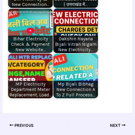
New Connection…
| उत्तराखंड में…
Bihar Electricity
Dakshin Hayana
Check & Payment
Bijali Vitran Nigam
New Website…
New Electricity…
MP Electricity
Mp Bijali Bibhag
Department Meter
New Connection A
Replacement, Load…
To Z Full Process…
PREVIOUS
NEXT