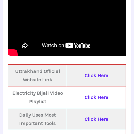
Uttrakhand Official
Click Here
Website Link
Electricity Bijali Video
Click Here
Playlist
Daily Uses Most
Click Here
Important Tools