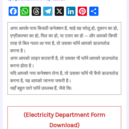
F
W
T
Te
X
Li
Pi
S
a
h
hr
le
n
nt
h
c
at
e
gr
k
er
ar
अगर आपके पास बिजली कनेक्शन है, चाहे वह घरेलू हो, दुकान का हो,
एग्रीकल्चर का हो, मिल का हो, या टावर का हो — और आपको किसी
e
s
a
a
e
e
e
तरह से बिल गलत आ गया है, तो उसका फॉर्म आपको डाउनलोड
b
A
d
m
dI
st
करना है।
o
p
s
n
अगर आपको लाइन कटवानी है, तो उसका भी फॉर्म आपको डाउनलोड
o
p
करना होता है।
k
यदि आपको नया कनेक्शन लेना है, तो उसका फॉर्म भी कैसे डाउनलोड
करना है, यह आपको जानना जरूरी है।
यहाँ बहुत सारे फॉर्म उपलब्ध हैं, जैसे कि:
(Electricity Department Form
Download)