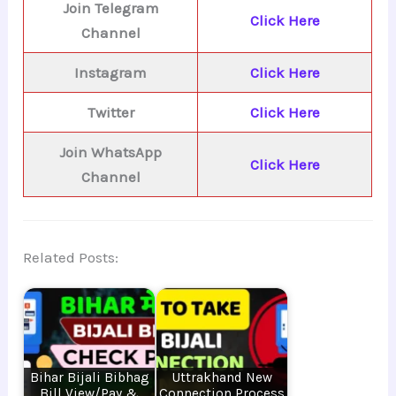
Join Telegram
Click Here
Channel
Instagram
Click Here
Twitter
Click Here
Join WhatsApp
Click Here
Channel
Related Posts:
Bihar Bijali Bibhag
Uttrakhand New
Bill View/Pay &
Connection Process