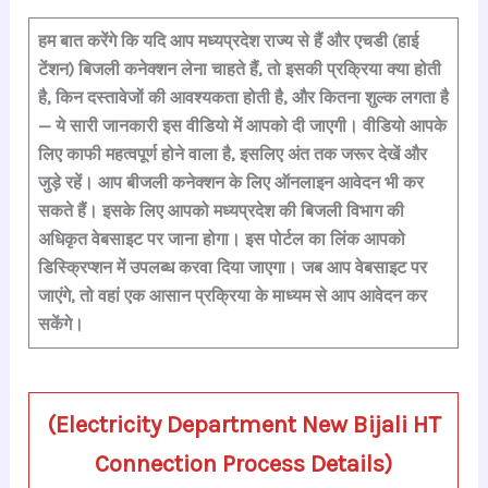
a
h
hr
le
n
nt
h
c
at
e
gr
k
er
ar
हम बात करेंगे कि यदि आप
मध्यप्रदेश राज्य
से हैं और
एचडी (हाई
टेंशन) बिजली कनेक्शन
लेना चाहते हैं, तो इसकी
प्रक्रिया क्या होती
e
s
a
a
e
e
e
है
,
किन दस्तावेजों की आवश्यकता होती है
, और
कितना शुल्क लगता है
b
A
d
m
dI
st
— ये सारी जानकारी इस वीडियो में आपको दी जाएगी। वीडियो आपके
o
p
s
n
लिए
काफी महत्वपूर्ण
होने वाला है, इसलिए अंत तक जरूर देखें और
o
p
जुड़े रहें। आप
बीजली कनेक्शन के लिए ऑनलाइन आवेदन
भी कर
k
सकते हैं। इसके लिए आपको मध्यप्रदेश की बिजली विभाग की
अधिकृत वेबसाइट
पर जाना होगा। इस पोर्टल का लिंक आपको
डिस्क्रिप्शन में उपलब्ध
करवा दिया जाएगा। जब आप वेबसाइट पर
जाएंगे, तो वहां एक आसान प्रक्रिया के माध्यम से आप आवेदन कर
सकेंगे।
(Electricity Department New Bijali HT
Connection Process Details)