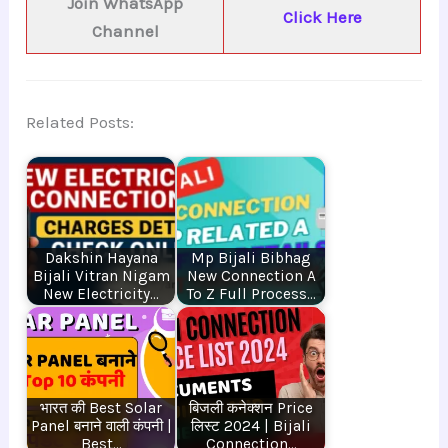
Join WhatsApp
Click Here
Channel
Related Posts:
Dakshin Hayana
Mp Bijali Bibhag
Bijali Vitran Nigam
New Connection A
New Electricity…
To Z Full Process…
भारत की Best Solar
बिजली कनेक्शन Price
Panel बनाने वाली कंपनी |
लिस्ट 2024 | Bijali
Best…
Connection…