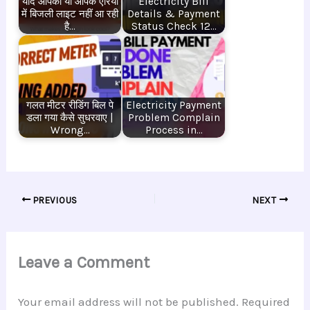
यदि आपकी या आपके एरिया
Electricity Bill
में बिजली लाइट नहीं आ रही
Details & Payment
है…
Status Check 12…
गलत मीटर रीडिंग बिल पे
Electricity Payment
डला गया कैसे सुधरवाए |
Problem Complain
Wrong…
Process in…
PREVIOUS
NEXT
Leave a Comment
Your email address will not be published.
Required