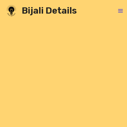
Skip
Bijali Details
to
content