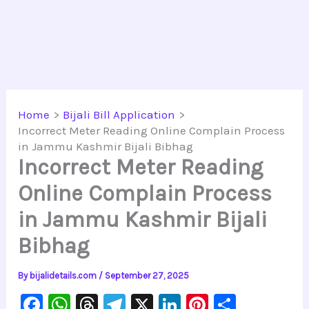
Home
Bijali Bill Application
Incorrect Meter Reading Online Complain Process
in Jammu Kashmir Bijali Bibhag
Incorrect Meter Reading
Online Complain Process
in Jammu Kashmir Bijali
Bibhag
By
bijalidetails.com
/
September 27, 2025
F
W
T
Te
X
Li
Pi
S