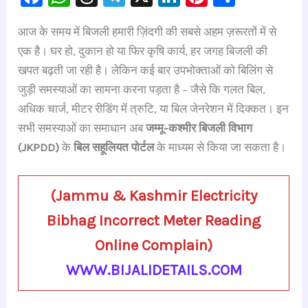
a
h
hr
le
n
nt
h
आज के समय में बिजली हमारी ज़िंदगी की सबसे अहम ज़रूरतों में से
c
at
e
gr
k
er
ar
एक है। घर हो, दुकान हो या फिर कृषि कार्य, हर जगह बिजली की
e
s
a
a
e
e
e
खपत बढ़ती जा रही है। लेकिन कई बार उपभोक्ताओं को बिलिंग से
b
A
d
m
dI
st
जुड़ी समस्याओं का सामना करना पड़ता है – जैसे कि गलत बिल,
o
p
s
n
अधिक चार्ज, मीटर रीडिंग में त्रुटि, या बिल जेनरेशन में दिक्कत। इन
o
p
सभी समस्याओं का समाधान अब
जम्मू-कश्मीर बिजली विभाग
k
(JKPDD)
के
बिल सहूलियत पोर्टल
के माध्यम से किया जा सकता है।
(Jammu & Kashmir Electricity
Bibhag Incorrect Meter Reading
Online Complain)
WWW.BIJALIDETAILS.COM