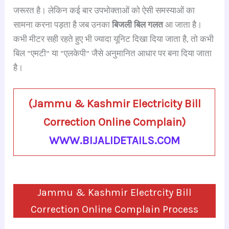
c
at
e
gr
k
er
ar
जरूरत है। लेकिन कई बार उपभोक्ताओं को ऐसी समस्याओं का
e
s
a
a
e
e
e
सामना करना पड़ता है जब उनका
बिजली बिल गलत
आ जाता है।
b
A
d
m
dI
st
कभी मीटर सही रहते हुए भी ज्यादा यूनिट दिखा दिया जाता है, तो कभी
o
p
s
n
बिल “एमटी” या “एलकेपी” जैसे अनुमानित आधार पर बना दिया जाता
o
p
है।
k
(Jammu & Kashmir Electricity Bill
Correction Online Complain)
WWW.BIJALIDETAILS.COM
Jammu & Kashmir Electrcity Bill
Correction Online Complain Process