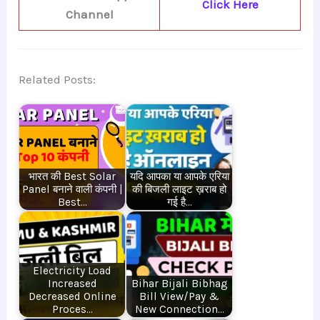
Click Here
Channel
Related Posts:
भारत की Best Solar
यदि आपका या आपके एरिया
Panel बनाने वाली कंपनी |
की बिजली लाइट ख़राब हो
Best…
गई है…
Electricity Load
Increased
Bihar Bijali Bibhag
Decreased Online
Bill View/Pay &
Proces…
New Connection…