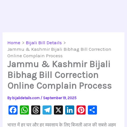
Home
Bijali Bill Details
Jammu & Kashmir Bijali Bibhag Bill Correction
Online Complain Process
Jammu & Kashmir Bijali
Bibhag Bill Correction
Online Complain Process
By
bijalidetails.com
/
September 19, 2025
F
W
T
Te
X
Li
Pi
S
a
h
hr
le
n
nt
h
भारत में हर घर और हर व्यवसाय के लिए बिजली आज की सबसे अहम