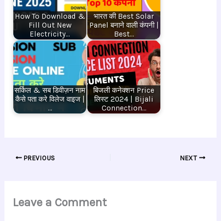
How To Download &
भारत की Best Solar
Fill Out New
Panel बनाने वाली कंपनी |
Electricity…
Best…
सर्किल & सब डिवीज़न नाम
बिजली कनेक्शन Price
कैसे पता करे विलेज वाइज |
लिस्ट 2024 | Bijali
…
Connection…
PREVIOUS
NEXT
Leave a Comment