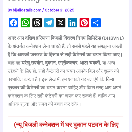
By
bijalidetails.com
/
October 31, 2025
F
W
T
Te
X
Li
Pi
S
a
h
hr
le
n
nt
h
अगर आप दक्षिण हरियाणा बिजली वितरण निगम लिमिटेड (DHBVNL)
c
at
e
gr
k
er
ar
के अंतर्गत कनेक्शन लेना चाहते हैं, तो सबसे पहले यह समझना जरूरी
e
s
a
a
e
e
e
है कि आपकी जरूरत के हिसाब से सही कैटेगरी का चयन किया जाए।
b
A
d
m
dI
st
चाहे वह
घरेलू उपयोग
,
दुकान
,
एग्रीकल्चर
,
आटा चक्की
, या अन्य
o
p
s
n
उद्देश्यों के लिए हो, सही कैटेगरी का चयन आपके बिल और शुल्क को
o
p
प्रभावित करता है। इस लेख में, हम आपको यह बताएंगे कि
किस
k
प्रकार की कैटेगरी
का चयन करना चाहिए और किस तरह आप अपने
कनेक्शन के लिए सही कैटेगरी का चयन कर सकते हैं, ताकि आप
अधिक शुल्क और समय की बचत कर सकें।
(न्यू बिजली कनेक्शन में घर दुकान पटवन के लिए