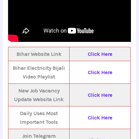
Bihar Website Link
Click Here
Bihar Electricity Bijali
Click Here
Video Playlist
New Job Vacancy
Click Here
Update Website Link
Daily Uses Most
Click Here
Important Tools
Join Telegram