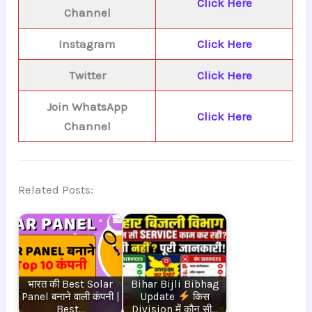
Click Here
Channel
Instagram
Click Here
Twitter
Click Here
Join WhatsApp
Click Here
Channel
Related Posts:
भारत की Best Solar
Bihar Bijli Bibhag
Panel बनाने वाली कंपनी |
Update
किस
Best…
Division में कौन सी…