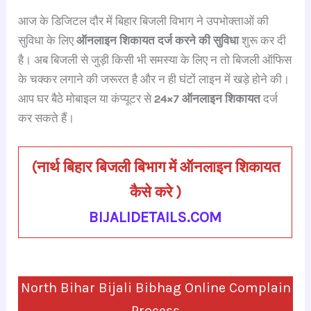
a
h
hr
le
n
nt
h
आज के डिजिटल दौर में बिहार बिजली विभाग ने उपभोक्ताओं की
c
at
e
gr
k
er
ar
सुविधा के लिए
ऑनलाइन शिकायत दर्ज करने की सुविधा
शुरू कर दी
e
s
a
a
e
e
e
है। अब बिजली से जुड़ी किसी भी समस्या के लिए न तो बिजली ऑफिस
b
A
d
m
dI
st
के चक्कर लगाने की जरूरत है और न ही घंटों लाइन में खड़े होने की।
o
p
s
n
आप घर बैठे मोबाइल या कंप्यूटर से
24×7 ऑनलाइन शिकायत
दर्ज
o
p
कर सकते हैं।
k
(
नार्थ बिहार बिजली बिभाग में ऑनलाइन शिकायत
कैसे करे
)
BIJALIDETAILS.COM
North Bihar Bijali Bibhag Online Complain
Process