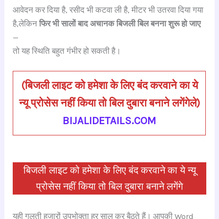
c
at
e
gr
k
er
ar
आवेदन कर दिया है, रसीद भी कटवा ली है, मीटर भी उतरवा दिया गया
e
s
a
a
e
e
e
है,लेकिन
फिर भी सालों बाद अचानक बिजली बिल बनना शुरू हो जाए
b
A
d
m
dI
st
—
o
p
s
n
तो यह स्थिति बहुत गंभीर हो सकती है।
o
p
k
(
बिजली लाइट को हमेशा के लिए बंद करवाने का ये
न्यू प्रोसेस नहीं किया तो बिल दुबारा बनाने लगेंगेले
)
BIJALIDETAILS.COM
बिजली लाइट को हमेशा के लिए बंद करवाने का ये न्यू
प्रोसेस नहीं किया तो बिल दुबारा बनाने लगेंगे
यही गलती हजारों उपभोक्ता हर साल कर बैठते हैं। आपकी Word