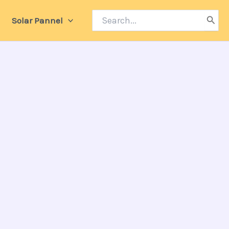
Search
Solar Pannel
for: