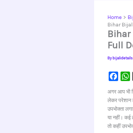
Home
Bi
Bihar Bija
Bihar
Full 
By
bijalidetai
F
a
अगर आप भी पि
c
लेकर परेशान 
e
उपभोक्ता लगा
b
या नहीं। कई ल
o
तो कहीं उपभो