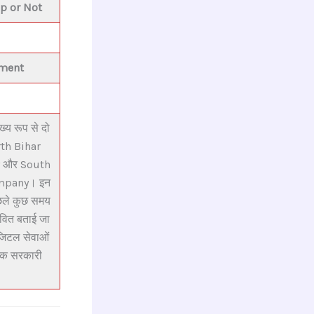
Up or Not
tment
ख्य रूप से दो
orth Bihar
 और South
ompany। इन
िछले कुछ समय
वित बताई जा
िजिटल सेवाओं
िक सरकारी