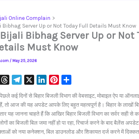
jali Online Complain
li Bibhag Server Up or Not Today Full Details Must Know
 Bijali Bibhag Server Up or Not
Details Must Know
ls.com
/
May 25, 2026
W
T
Te
X
Li
Pi
S
h
hr
le
n
nt
h
छले कई दिनों से बिहार बिजली विभाग की वेबसाइट, मोबाइल ऐप या ऑनला
at
e
gr
k
er
ar
हैं, तो आज की यह अपडेट आपके लिए बहुत महत्वपूर्ण है। बिहार के लाखों 
s
a
a
e
e
e
तार यह जानना चाहते हैं कि आखिर बिहार बिजली विभाग का सर्वर सही से क
A
d
m
dI
st
ोगों का बिजली बिल जमा नहीं हो पा रहा, रिचार्ज करने के बाद बैलेंस अपडेट 
p
s
n
क्ताओं को नया कनेक्शन, बिल डाउनलोड और शिकायत दर्ज करने में दिक्क