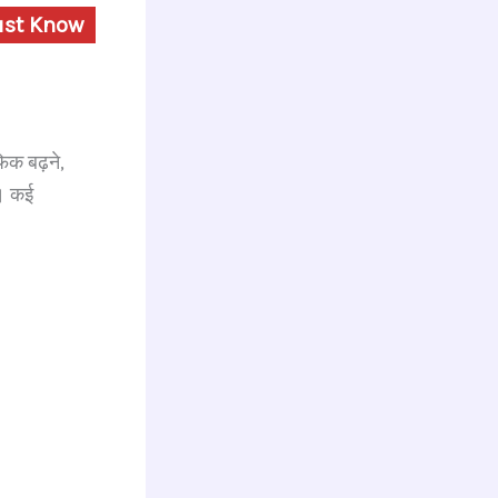
Must Know
िक बढ़ने,
ी। कई