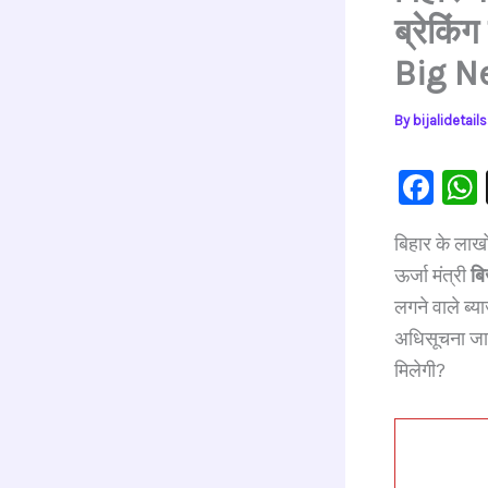
ब्रेकि
Big N
By
bijalidetai
F
a
बिहार के लाखो
c
ऊर्जा मंत्री
बि
e
लगने वाले ब्
b
अधिसूचना जारी
o
मिलेगी?
o
k