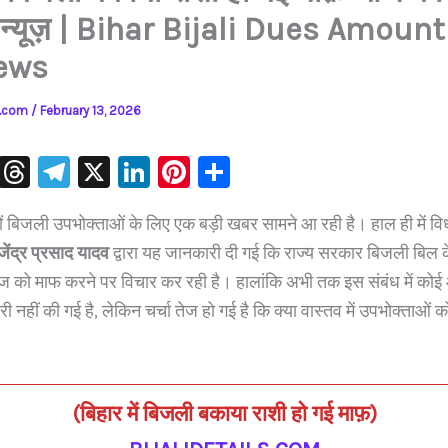
ंग न्यूज़ | Bihar Bijali Dues Amoun
ews
ls.com
/
February 13, 2026
W
T
Te
X
Li
Pi
S
h
hr
le
n
nt
h
ं बिजली उपभोक्ताओं के लिए एक बड़ी खबर सामने आ रही है। हाल ही में विध
at
e
gr
k
er
ar
जेंद्र प्रसाद यादव
द्वारा यह जानकारी दी गई कि राज्य सरकार बिजली बिल 
s
a
a
e
e
e
याज को माफ करने पर विचार कर रही है। हालांकि अभी तक इस संबंध में क
A
d
m
dI
st
 नहीं की गई है, लेकिन चर्चा तेज हो गई है कि क्या वास्तव में उपभोक्ताओं 
p
s
n
p
(
बिहार में बिजली बकाया राशी हो गई माफ़
)