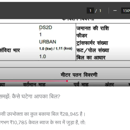
समझें: कैसे घटेगा आपका बिल?
िसी उपभोक्ता का कुल बकाया बिल ₹28,945 है।
लगभग ₹10,785 केवल ब्याज के रूप में जुड़ा है, तो: