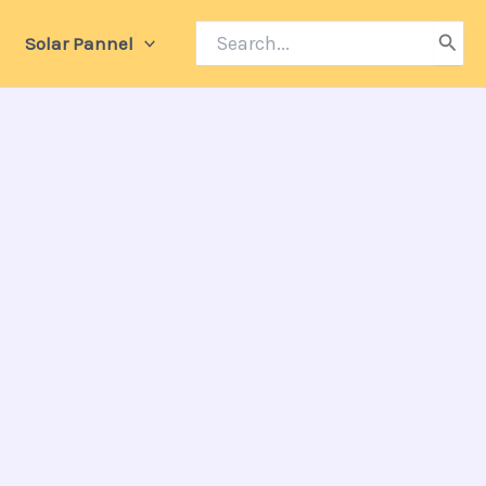
Search
Solar Pannel
for: