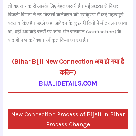
c
at
e
gr
k
er
ar
तो यह जानकारी आपके लिए बेहद जरूरी है। मई 2026 से बिहार
e
s
a
a
e
e
e
बिजली विभाग ने नए बिजली कनेक्शन की प्रक्रिया में कई महत्वपूर्ण
b
A
d
m
dI
st
बदलाव किए हैं। पहले जहां आवेदन के कुछ ही दिनों में मीटर लग जाता
o
p
s
n
था, वहीं अब कई स्तरों पर जांच और सत्यापन (Verification) के
o
p
बाद ही नया कनेक्शन स्वीकृत किया जा रहा है।
k
(
Bihar Bijli New Connection अब हो गया है
कठिन
)
BIJALIDETAILS.COM
New Connection Process of Bijali in Bihar
Process Change