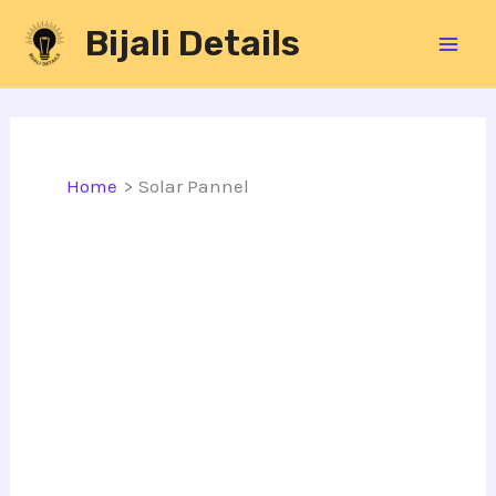
Skip
Bijali Details
to
content
Home
Solar Pannel