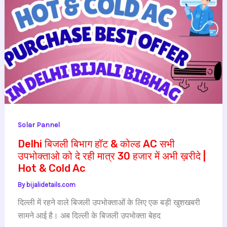
Solar Pannel
Delhi बिजली बिभाग हॉट & कोल्ड AC सभी
उपभोक्ताओ को दे रही मात्र 30 हजार में अभी ख़रीदे |
Hot & Cold Ac
By
bijalidetails.com
दिल्ली में रहने वाले बिजली उपभोक्ताओं के लिए एक बड़ी खुशखबरी
सामने आई है। अब दिल्ली के बिजली उपभोक्ता बेहद