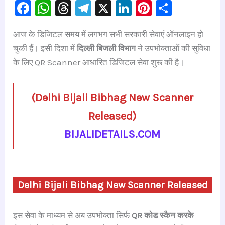
F
W
T
Te
X
Li
Pi
S
a
h
hr
le
n
nt
h
आज के डिजिटल समय में लगभग सभी सरकारी सेवाएं ऑनलाइन हो
c
at
e
gr
k
er
ar
चुकी हैं। इसी दिशा में
दिल्ली बिजली विभाग
ने उपभोक्ताओं की सुविधा
e
s
a
a
e
e
e
के लिए QR Scanner आधारित डिजिटल सेवा शुरू की है।
b
A
d
m
dI
st
o
p
s
n
(
Delhi Bijali Bibhag New Scanner
o
p
Released
)
k
BIJALIDETAILS.COM
Delhi Bijali Bibhag New Scanner Released
इस सेवा के माध्यम से अब उपभोक्ता सिर्फ
QR कोड स्कैन करके