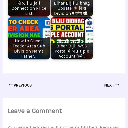
लिस्ट | Bijali
Bihar Bijli Bibhag
Connection Price
Update
किस
List
Division में कौन सी…
How to Check
Feeder Area Sub
Bihar Bijli WSS
Division Name
Portal में Multiple
Father…
Account कैसे…
PREVIOUS
NEXT
Leave a Comment
Your email address will not be published.
Required