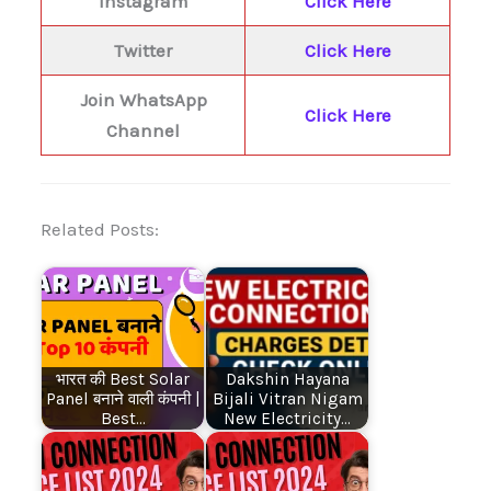
Instagram
Click Here
Twitter
Click Here
Join WhatsApp
Click Here
Channel
Related Posts:
भारत की Best Solar
Dakshin Hayana
Panel बनाने वाली कंपनी |
Bijali Vitran Nigam
Best…
New Electricity…