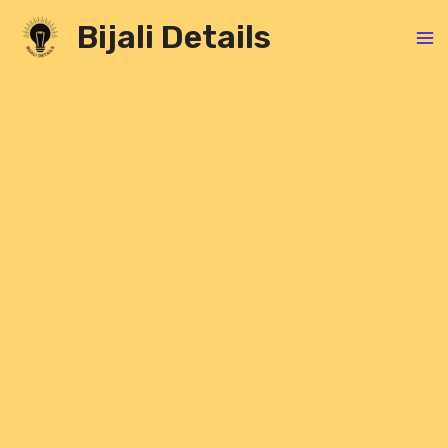
Skip
Bijali Details
to
content