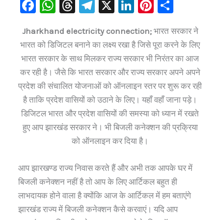
F
W
T
Te
X
Li
Pi
S
a
h
hr
le
n
nt
h
Jharkhand electricity connection;
भारत सरकार ने
c
at
e
gr
k
er
ar
भारत को डिजिटल बनाने का लक्ष्य रखा है जिसे पूरा करने के लिए
e
s
a
a
e
e
e
भारत सरकार के साथ मिलकर राज्य सरकार भी निरंतर का आज
b
A
d
m
dI
st
कर रही है। जैसे कि भारत सरकार और राज्य सरकार अपने अपने
o
p
s
n
प्रदेश की संचालित योजनाओं को ऑनलाइन स्तर पर शुरू कर रही
o
p
है ताकि प्रदेश वासियों को उठाने के लिए। यहाँ वहाँ जाना पड़े।
k
डिजिटल भारत और प्रदेश वासियों की समस्या को ध्यान में रखते
हुए आप झारखंड सरकार ने। भी बिजली कनेक्शन की प्रक्रिया
को ऑनलाइन कर दिया है।
आप झारखण्ड राज्य निवास करते हैं और अभी तक आपके घर में
बिजली कनेक्शन नहीं है तो आप के लिए आर्टिकल बहुत ही
लाभदायक होने वाला है क्योंकि आज के आर्टिकल में हम बताएंगे
झारखंड राज्य में बिजली कनेक्शन कैसे करवाएं। यदि आप