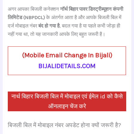
a
h
hr
le
n
nt
h
अगर आपका बिजली कनेक्शन
नॉर्थ बिहार पावर डिस्ट्रीब्यूशन कंपनी
c
at
e
gr
k
er
ar
लिमिटेड (NBPDCL)
के अंतर्गत आता है और आपके बिजली बिल में
e
s
a
a
e
e
e
दर्ज मोबाइल नंबर
बंद हो गया है
, बदल गया है या पहले कभी जोड़ा ही
b
A
d
m
dI
st
नहीं गया था, तो यह जानकारी आपके लिए बहुत जरूरी है।
o
p
s
n
o
p
(
Mobile Email Change In Bijali
)
k
BIJALIDETAILS.COM
नार्थ बिहार बिजली बिल में मोबाइल एवं ईमेल id को कैसे
ऑनलाइन चेंज करे
बिजली बिल में मोबाइल नंबर अपडेट होना क्यों जरूरी है?