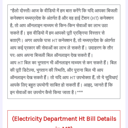
a
h
hr
le
n
nt
h
c
at
e
gr
k
er
ar
“हैलो दोस्तों! आज के वीडियो में हम बात करेंगे कि यदि आपका बिजली
कनेक्शन मध्यप्रदेश के अंतर्गत है और वह हाई टेंशन (HT) कनेक्शन
e
s
a
a
e
e
e
है, तो आप ऑनलाइन माध्यम से किन-किन सेवाओं का लाभ उठा
b
A
d
m
dI
st
सकते हैं। इस वीडियो में हम आपको पूरी प्रक्रिया विस्तार से
o
p
s
n
बताएंगे।
अगर आपके पास HT कनेक्शन है, तो मध्यप्रदेश के अंतर्गत
o
p
आप कई प्रकार की सेवाओं का लाभ ले सकते हैं। उदाहरण के तौर
k
पर: आप अपना बिजली बिल ऑनलाइन देख सकते हैं।
आप HT बिल का भुगतान भी ऑनलाइन माध्यम से कर सकते हैं। बिल
की पूरी डिटेल्स, भुगतान की स्थिति, और पुराना बिल भी आप
ऑनलाइन देख सकते हैं। तो यदि आप HT उपभोक्ता हैं, तो ये सुविधाएं
आपके लिए बहुत उपयोगी साबित हो सकती हैं। आइए, जानते हैं कि
इन सेवाओं का उपयोग कैसे किया जाता है।”**
(Electricity Department Ht Bill Details