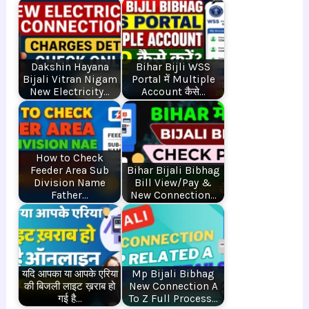
Dakshin Hayana
Bihar Bijli WSS
Bijali Vitran Nigam
Portal में Multiple
New Electricity…
Account कैसे…
How to Check
Feeder Area Sub
Bihar Bijali Bibhag
Division Name
Bill View/Pay &
Father…
New Connection…
यदि आपका या आपके एरिया
Mp Bijali Bibhag
की बिजली लाइट ख़राब हो
New Connection A
गई है…
To Z Full Process…