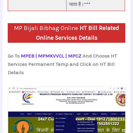
जाता है।”**
MP Bijali Bibhag Online
HT Bill Related
Online Services Details
Go To
MPEB | MPMKVVCL | MPCZ
And Choose HT
Services Permanent Temp and Click on HT Bill
Details