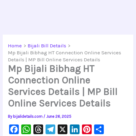
Home
Bijali Bill Details
Mp Bijali Bibhag HT Connection Online Services
Details | MP Bill Online Services Details
Mp Bijali Bibhag HT
Connection Online
Services Details | MP Bill
Online Services Details
By
bijalidetails.com
/
June 26, 2025
F
W
T
Te
X
Li
Pi
S