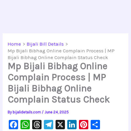
Home
Bijali Bill Details
Mp Bijali Bibhag Online Complain Process | MP
Bijali Bibhag Online Complain Status Check
Mp Bijali Bibhag Online
Complain Process | MP
Bijali Bibhag Online
Complain Status Check
By
bijalidetails.com
/
June 24, 2025
F
W
T
Te
X
Li
Pi
S