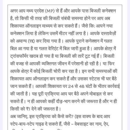
a
h
hr
le
n
nt
h
c
at
e
gr
k
er
ar
अगर आप मध्य प्रदेश (MP) से हैं और आपके पास बिजली कनेक्शन
है, तो किसी भी तरह की बिजली संबंधी समस्या होने पर आप अब
e
s
a
a
e
e
e
शिकायत ऑनलाइन माध्यम से कर सकते हैं।
जैसे कि: आपने नया
b
A
d
m
dI
st
कनेक्शन लिया है लेकिन उसमें मीटर नहीं लगा है। आपके दस्तावेज़ों
o
p
s
n
को अमान्य (रद्द) कर दिया गया है। आपके पुराने कनेक्शन में गलत
o
p
बिल आ गया है या गलत वेरिएंट में बिल जारी हुआ है। आपके क्षेत्र में
k
ट्रांसफॉर्मर खराब हो गया है या बिजली की तारें टूट गई हैं। बिजली
की वजह से आपकी व्यक्तिगत जीवन में परेशानी हो रही है। या फिर
आपके क्षेत्र में कोई बिजली चोरी कर रहा है। इन सभी समस्याओं की
शिकायत आप ऑनलाइन
कर सकते हैं और उसका
स्टेटस भी घर बैठे
जान सकते हैं।
आपकी शिकायत पर 24 से 48 घंटों के भीतर कार्रवाई
की जाती है। यह पूरी प्रक्रिया आप
घर बैठे अपने मोबाइल से कर
सकते हैं।
न ही आपको कहीं दौड़-भाग करने की जरूरत है और न ही
किसी को ₹1 देने की जरूरत है।
अब जानिए, इस प्रक्रिया को कैसे करें?
(इस वाक्य के बाद आप
स्टेप-बाय-स्टेप गाइड दे सकते हैं, जैसे – वेबसाइट का नाम, ऐप,