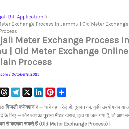
jali Bill Application
 Meter Exchange Process In Jammu | Old Meter Exchange
Process
ijali Meter Exchange Process I
 | Old Meter Exchange Online
ain Process
ls.com
/
October 8, 2025
W
T
Te
X
Li
Pi
S
h
hr
le
n
nt
h
पास
बिजली कनेक्शन
है — चाहे वह घरेलू हो, दुकान का, कृषि उपयोग का या
at
e
gr
k
er
ar
आदि के लिए — और आपका
पुराना मीटर
खराब, टूटा या जल गया है, तो आप उ
s
a
a
e
e
e
यम से बदलवा सकते हैं (Old Meter Exchange Process)
।
A
d
m
dI
st