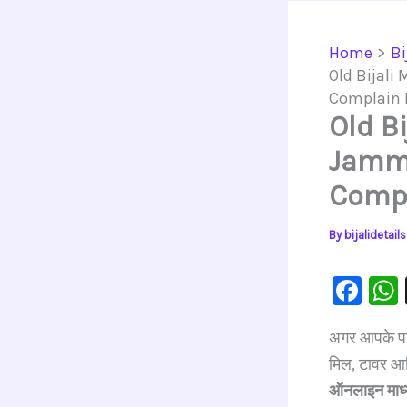
Home
Bi
Old Bijali
Complain 
Old B
Jammu
Compl
By
bijalidetai
F
a
अगर आपके 
c
मिल, टावर 
e
ऑनलाइन माध्
b