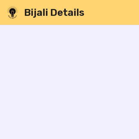
Skip
Bijali Details
to
content