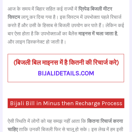
a
h
hr
le
n
nt
h
आज के समय में बिहार सहित कई राज्यों में
प्रिपेड बिजली मीटर
c
at
e
gr
k
er
ar
सिस्टम
लागू कर दिया गया है। इस सिस्टम में उपभोक्ता पहले रिचार्ज
e
s
a
a
e
e
e
करते हैं और उसी के हिसाब से बिजली उपयोग कर पाते हैं। लेकिन कई
b
A
d
m
dI
st
बार ऐसा होता है कि उपभोक्ताओं का बैलेंस
माइनस में चला जाता है
,
o
p
s
n
और लाइन डिस्कनेक्ट हो जाती है।
o
p
k
(बिजली बिल माइनस में है कितनी की रिचार्ज करे)
BIJALIDETAILS.COM
Bijali Bill in Minus then Recharge Process
ऐसी स्थिति में लोगों को यह समझ नहीं आता कि
कितना रिचार्ज करना
चाहिए
ताकि उनकी बिजली फिर से चालू हो सके। इस लेख में हम इसी