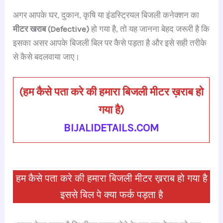
a
h
hr
le
n
nt
h
अगर आपके घर, दुकान, कृषि या इंडस्ट्रियल बिजली कनेक्शन का
c
at
e
gr
k
er
ar
मीटर खराब (Defective)
हो गया है, तो यह जानना बेहद जरूरी है कि
e
s
a
a
e
e
e
इसका असर आपके बिजली बिल पर कैसे पड़ता है और इसे सही तरीके
b
A
d
m
dI
st
से कैसे बदलवाया जाए।
o
p
s
n
o
p
(
हम कैसे पता करे की हमारा बिजली मीटर ख़राब हो
k
गया है
)
BIJALIDETAILS.COM
हम कैसे पता करे की हमारा बिजली मीटर ख़राब हो गया है
इससे बिल पे क्या फर्क पड़ता है