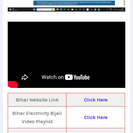
Bihar Website Link
Click Here
Bihar Electricity Bijali
Click Here
Video Playlist