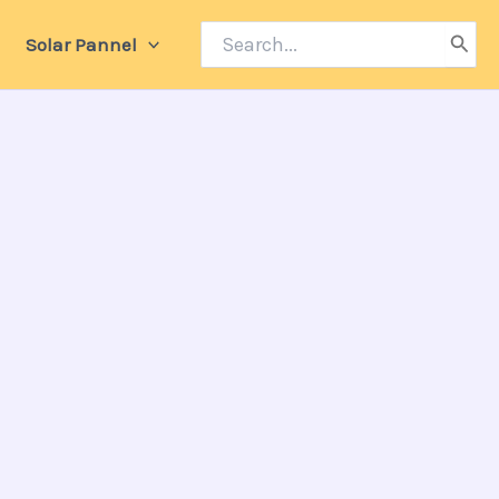
Search
Solar Pannel
for: