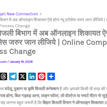
jali New Connection
बिभाग में अब ऑनलाइन शिकायत ऐसे होगा न्यू प्रोसेस जरुर जान लीजिये 
Process Change
बिजली बिभाग में अब ऑनलाइन शिकायत ऐस
्रोसेस जरुर जान लीजिये | Online Com
ss Change
ls.com
/
January 18, 2026
W
T
Te
X
Li
Pi
S
h
hr
le
n
nt
h
पास
घरेलू, दुकान या कृषि बिजली कनेक्शन
है और आपको किसी भी तरह की 
at
e
gr
k
er
ar
ाब होना, बिल गड़बड़ आना, लाइन फॉल्ट, लो वोल्टेज या स्मार्ट मीटर से जुड
s
a
a
e
e
e
यह जानना बहुत जरूरी है कि
बिहार बिजली विभाग ने ऑनलाइन शिकायत 
A
d
m
dI
st