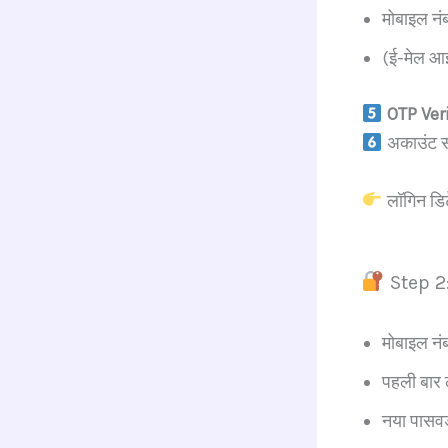
मोबाइल नं
(ई-मेल आई
OTP Ver
अकाउंट स
लॉगिन डिट
Step 2:
मोबाइल नं
पहली बार
नया पासवर्