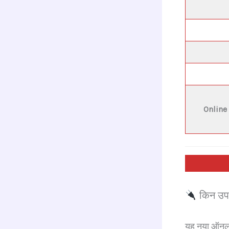
Online
किन उपभो
यह नया ऑनलाइ