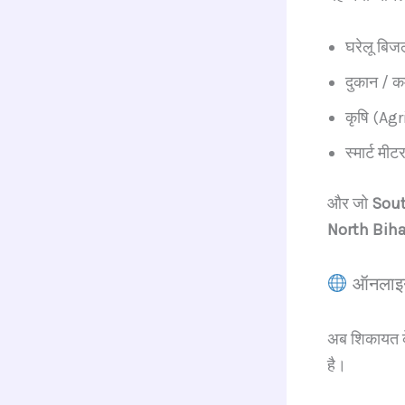
घरेलू बिज
दुकान / क
कृषि (Ag
स्मार्ट मीट
और जो
Sout
North Bih
ऑनलाइन 
अब शिकायत 
है।