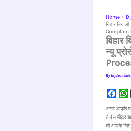
Home
Bi
बिहार बिजली 
Complain 
बिहार 
न्यू प
Proce
By
bijalidetai
F
a
अगर आपके 
c
हैजैसे
मीटर खर
e
तो आपके लिए 
b